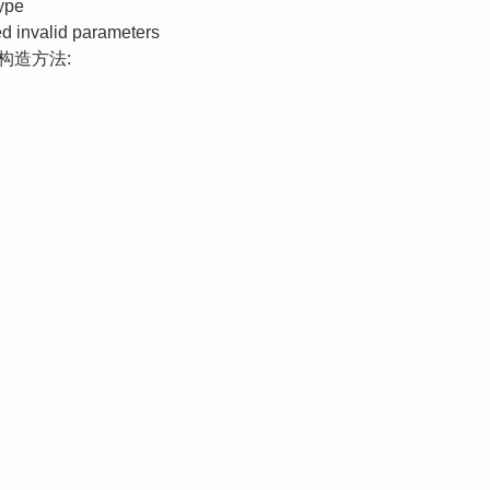
type
d invalid parameters
构造方法: