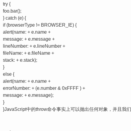
try {
foo.bar();
} catch (e) {
if (browserType != BROWSER_IE) {
alert(name: + e.name +
message: + e.message +
lineNumber: + e.lineNumber +
fileName: + e.fileName +
stack: + e.stack);
}
else {
alert(name: + e.name +
errorNumber: + (e.number & 0xFFFF ) +
message: + e.message);
}
}JavaScript中的throw命令事实上可以抛出任何对象，并且