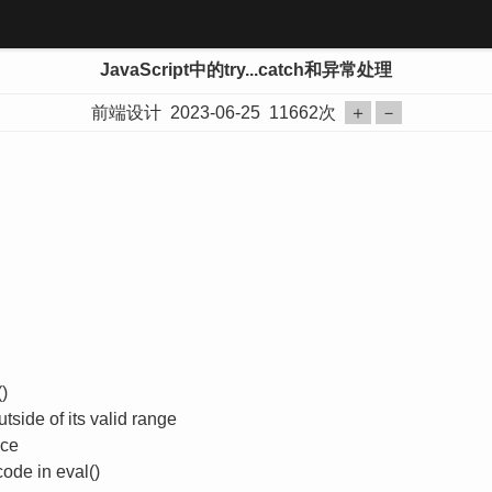
JavaScript中的try...catch和异常处理
前端设计
2023-06-25
11662次
＋
－
)
side of its valid range
nce
ode in eval()