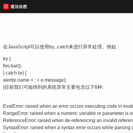
道法自然
在JavaScript可以使用try...catch来进行异常处理。例如：
try {
foo.bar();
} catch (e) {
alert(e.name + : + e.message);
}目前我们可能得到的系统异常主要包含以下6种:
EvalError: raised when an error occurs executing code in eval(
RangeError: raised when a numeric variable or parameter is out
ReferenceError: raised when de-referencing an invalid refere
SyntaxError: raised when a syntax error occurs while parsing c