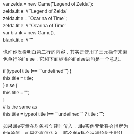
var zelda = new Game("Legend of Zelda");
zelda.title; // "Legend of Zelda"
zelda.title = "Ocarina of Time";
zelda.title; // "Ocarina of Time"
var blank = new Game();
blank.title; // ""
也许你没看明白第二行的内容，其实是使用了三元操作来避
免单行的if else，它和下面标准的if else语句是一个意思。
if (typeof title !== ''''undefined'''') {
this.title = title;
} else {
this.title = "";
}
// Is the same as
this.title = typeof title !== ''''undefined'''' ? title : "";
如果title变量在对象被创建时传入，title实例变量将会指定为
title的值。如果没有值传入，那么title将会被初始化为默认