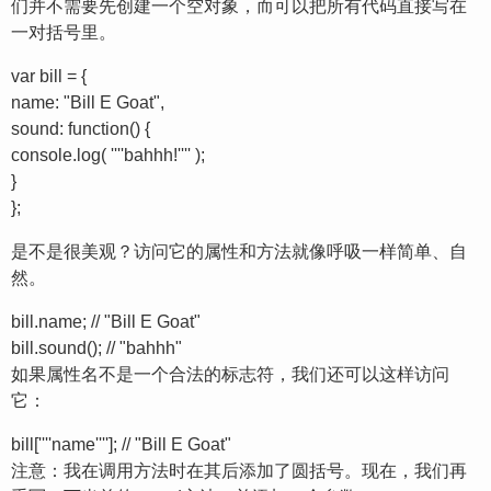
们并不需要先创建一个空对象，而可以把所有代码直接写在
一对括号里。
var bill = {
name: "Bill E Goat",
sound: function() {
console.log( ''''bahhh!'''' );
}
};
是不是很美观？访问它的属性和方法就像呼吸一样简单、自
然。
bill.name; // "Bill E Goat"
bill.sound(); // "bahhh"
如果属性名不是一个合法的标志符，我们还可以这样访问
它：
bill[''''name'''']; // "Bill E Goat"
注意：我在调用方法时在其后添加了圆括号。现在，我们再